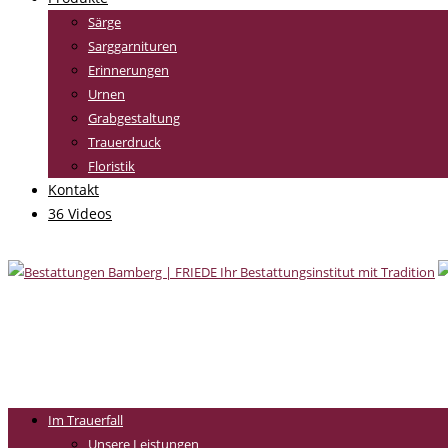
Särge
Sarggarnituren
Erinnerungen
Urnen
Grabgestaltung
Trauerdruck
Floristik
Kontakt
36 Videos
Im Trauerfall
Unsere Leistungen