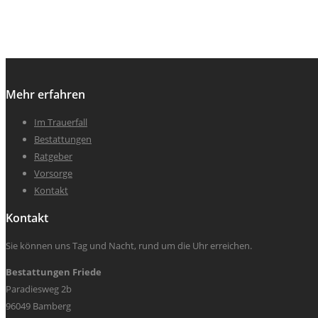
Mehr erfahren
Im Trauerfall
Bestattungen
Ratgeber
Vorsorge
Kontakt
Kontakt
Sie können uns Tag und Nacht, rund um die Uhr erreichen.
Bestattungen Friede
Paradiesweg 2b
96049 Bamberg