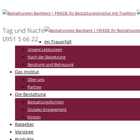
Tag und Nacht
0951 5 66 22
Im Trauerfall
Unsere Leistungen
Nach der Beisetzung
Beratung und Betreuung
Das Institut
Über uns
Partner
Die Bestattung
Bestattungsformen
Soziales Engagement
Kosten
Ratgeber
Vorsorge
Produkte